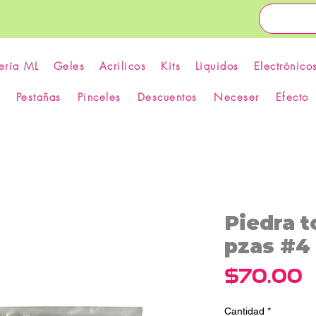
ería ML
Geles
Acrilicos
Kits
Liquidos
Electrónico
Pestañas
Pinceles
Descuentos
Neceser
Efecto
Piedra t
pzas #4 
P
$70.00
Cantidad
*