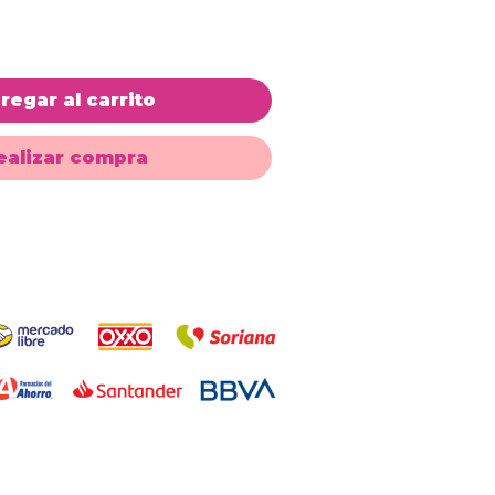
regar al carrito
ealizar compra