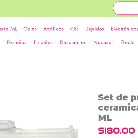
ería ML
Geles
Acrilicos
Kits
Liquidos
Electrónico
Pestañas
Pinceles
Descuentos
Neceser
Efecto
Set de pu
ceramica
ML
$180.00