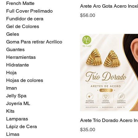
French Matte
Arete Aro Gota Acero Inox
Full Cover Prelimado
Precio
$56.00
Fundidor de cera
Gel de Colores
Geles
Goma Para retirar Acrílico
Guantes
Herramientas
Hidratante
Hoja
Hojas de colores
Iman
Jelly Spa
Joyería ML
Kits
Lamparas
Arete Trio Dorado Acero I
Lápiz de Cera
Precio
$35.00
Limas