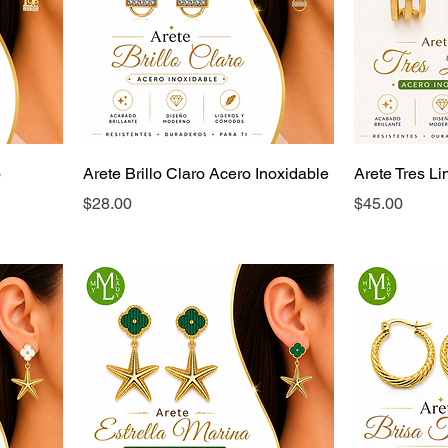
o
Arete Brillo Claro Acero Inoxidable
Arete Tres L
Precio
Precio
$28.00
$45.00