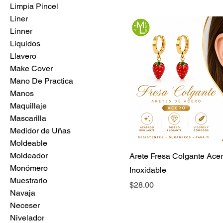
Limpia Pincel
Liner
Linner
Liquidos
Llavero
Make Cover
Mano De Practica
Manos
Maquillaje
Mascarilla
Medidor de Uñas
Moldeable
Moldeador
Arete Fresa Colgante Ace
Monómero
Inoxidable
Muestrario
Precio
$28.00
Navaja
Neceser
Nivelador