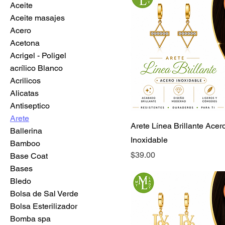
Aceite
Aceite masajes
Acero
Acetona
Acrigel - Poligel
acrílico Blanco
Acrilicos
Alicatas
Antiseptico
Arete
Arete Línea Brillante Acer
Ballerina
Inoxidable
Bamboo
Precio
$39.00
Base Coat
Bases
Bledo
Bolsa de Sal Verde
Bolsa Esterilizador
Bomba spa