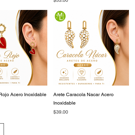
$53.00
 Rojo Acero Inoxidable
Arete Caracola Nacar Acero
Inoxidable
Precio
$39.00