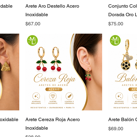
idable
Arete Aro Destello Acero
Conjunto Coll
Inoxidable
Dorada Oro 
Precio
Precio
$67.00
$75.00
noxidable
Arete Cereza Roja Acero
Arete Balón 
Inoxidable
Precio
$69.00
Precio