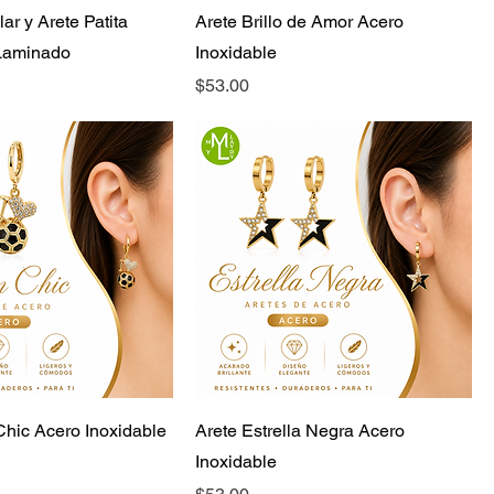
ar y Arete Patita
Arete Brillo de Amor Acero
Laminado
Inoxidable
Precio
$53.00
Chic Acero Inoxidable
Arete Estrella Negra Acero
Inoxidable
Precio