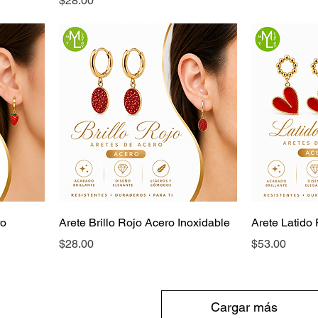
$28.00
ro
Arete Brillo Rojo Acero Inoxidable
Arete Latido
Precio
Precio
$28.00
$53.00
Cargar más