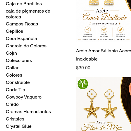
Caja de Barrilitos
caja de pigmentos de
colores
Campos Rosas
Cepillos
Cera Española
Charola de Colores
Arete Amor Brillante Acer
Cojín
Inoxidable
Colecciones
Precio
Collar
$39.00
Colores
Construible
Corta Tip
Cowboy Vaquero
Credo
Cremas Humectantes
Cristales
Crystal Glue