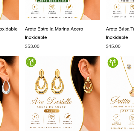
noxidable
Arete Estrella Marina Acero
Arete Brisa 
Inoxidable
Inoxidable
Precio
Precio
$53.00
$45.00