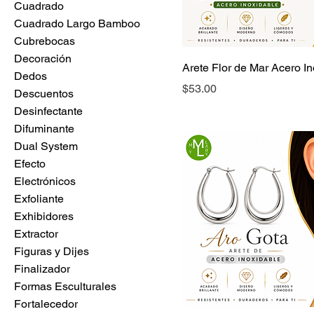
Cuadrado
Cuadrado Largo Bamboo
Cubrebocas
Decoración
Arete Flor de Mar Acero I
Dedos
Precio
$53.00
Descuentos
Desinfectante
Difuminante
Dual System
Efecto
Electrónicos
Exfoliante
Exhibidores
Extractor
Figuras y Dijes
Finalizador
Formas Esculturales
Fortalecedor