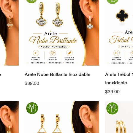
o
Arete Nube Brillante Inoxidable
Arete Trébol
Inoxidable
Precio
$39.00
Precio
$39.00