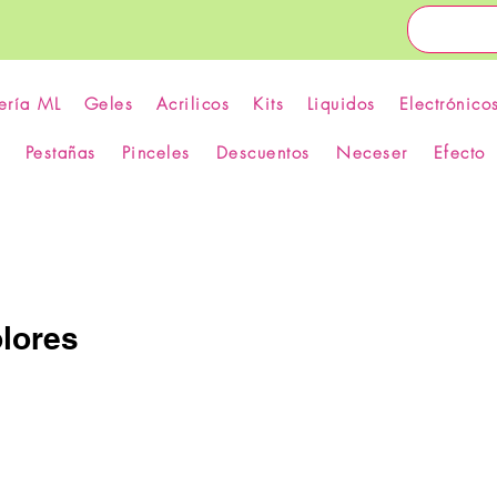
ería ML
Geles
Acrilicos
Kits
Liquidos
Electrónico
Pestañas
Pinceles
Descuentos
Neceser
Efecto
lores