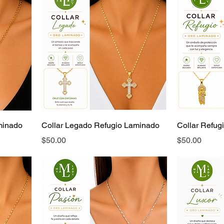
minado
Collar Legado Refugio Laminado
Collar Refug
Precio
Precio
$50.00
$50.00