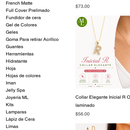
French Matte
Precio
$73.00
Full Cover Prelimado
Fundidor de cera
Gel de Colores
Geles
Goma Para retirar Acrílico
Guantes
Herramientas
Hidratante
Hoja
Hojas de colores
Iman
Jelly Spa
Collar Elegante Inicial R 
Joyería ML
Kits
laminado
Lamparas
Precio
$56.00
Lápiz de Cera
Limas