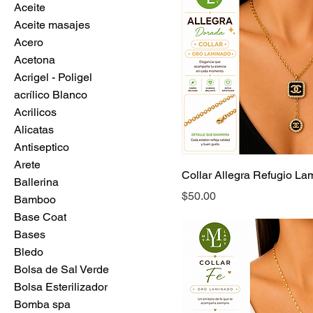
Aceite
Aceite masajes
Acero
Acetona
Acrigel - Poligel
acrílico Blanco
Acrilicos
Alicatas
Antiseptico
Arete
Collar Allegra Refugio La
Ballerina
Precio
$50.00
Bamboo
Base Coat
Bases
Bledo
Bolsa de Sal Verde
Bolsa Esterilizador
Bomba spa