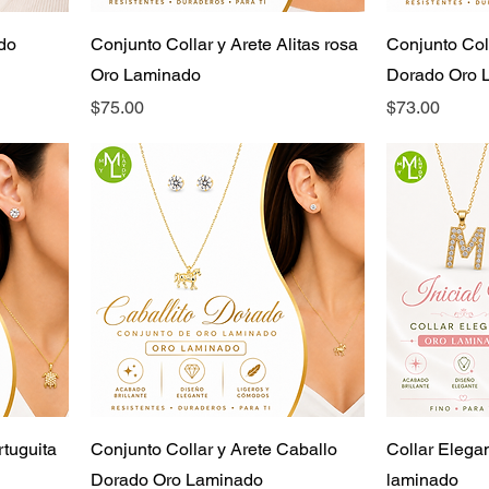
do
Conjunto Collar y Arete Alitas rosa
Conjunto Coll
Oro Laminado
Dorado Oro 
Precio
Precio
$75.00
$73.00
rtuguita
Conjunto Collar y Arete Caballo
Collar Elegan
Dorado Oro Laminado
laminado