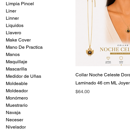
Limpia Pincel
Liner
Linner
Liquidos
Llavero
Make Cover
Mano De Practica
Manos
Maquillaje
Mascarilla
Collar Noche Celeste Dor
Medidor de Uñas
Laminado 46 cm ML Joyer
Moldeable
Moldeador
Precio
$64.00
Monómero
Muestrario
Navaja
Neceser
Nivelador