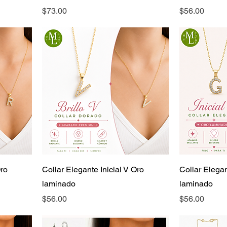
Precio
Precio
$73.00
$56.00
Oro
Collar Elegante Inicial V Oro
Collar Elegan
laminado
laminado
Precio
Precio
$56.00
$56.00