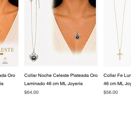
ada Oro
Collar Noche Celeste Plateada Oro
Collar Fe L
ía
Laminado 46 cm ML Joyería
46 cm ML Joy
Precio
Precio
$64.00
$56.00