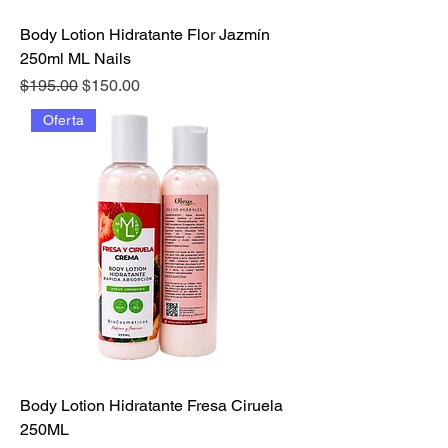
Body Lotion Hidratante Flor Jazmín
250ml ML Nails
Precio
Precio de oferta
$195.00
$150.00
Oferta
Body Lotion Hidratante Fresa Ciruela
250ML