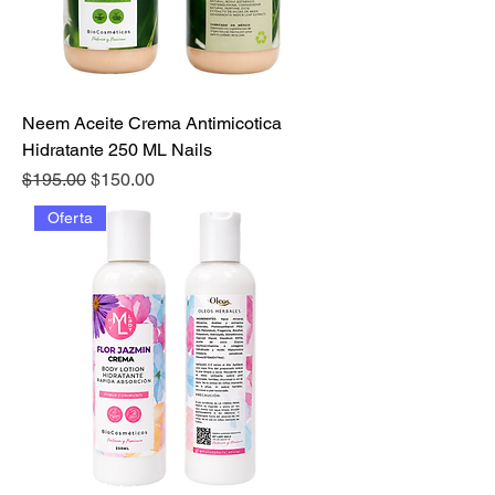
Neem Aceite Crema Antimicotica
Hidratante 250 ML Nails
Precio
Precio de oferta
$195.00
$150.00
Oferta