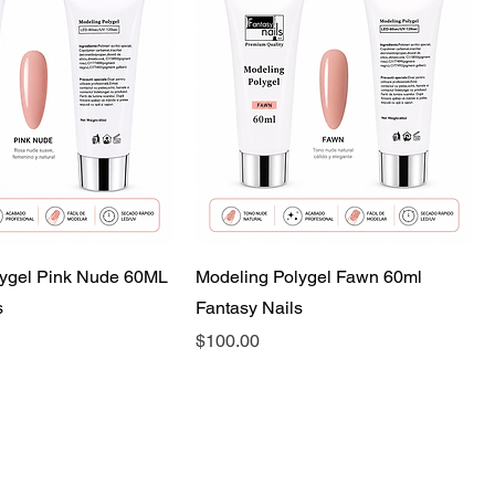
lygel Pink Nude 60ML
Modeling Polygel Fawn 60ml
s
Fantasy Nails
Precio
$100.00