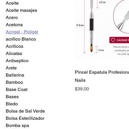
Aceite
Aceite masajes
Acero
Acetona
Acrigel - Poligel
acrílico Blanco
Acrilicos
Alicatas
Antiseptico
Arete
Pincel Espatula Profesion
Ballerina
Nails
Bamboo
Precio
$39.00
Base Coat
Bases
Bledo
Bolsa de Sal Verde
Bolsa Esterilizador
Bomba spa