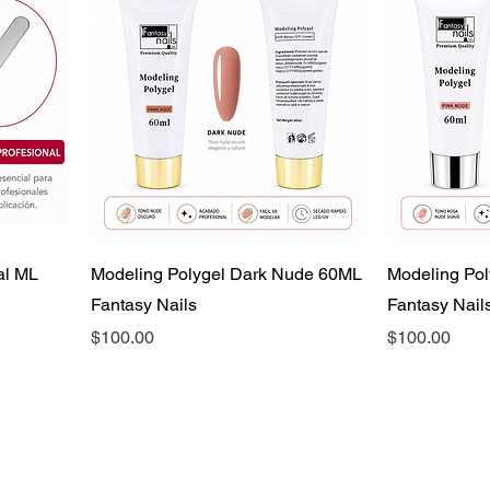
al ML
Modeling Polygel Dark Nude 60ML
Modeling Po
Fantasy Nails
Fantasy Nail
Precio
Precio
$100.00
$100.00