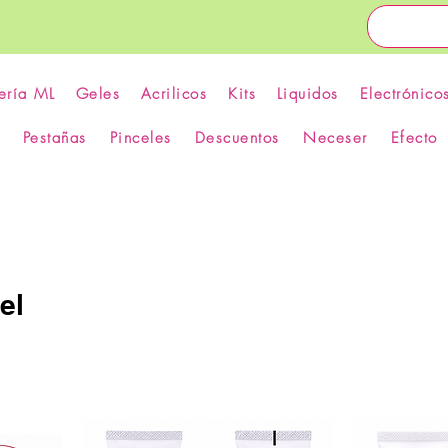
ería ML
Geles
Acrilicos
Kits
Liquidos
Electrónico
Pestañas
Pinceles
Descuentos
Neceser
Efecto
el